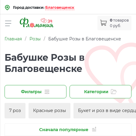
Город доставки:
Благовещенск
0
товаров
0 руб.
Главная
/
Розы
/
Бабушке Розы в Благовещенске
Бабушке Розы в
Благовещенске
Фильтры
Категории
7 роз
Красные розы
Букет и роз в виде серд
Сначала популярные