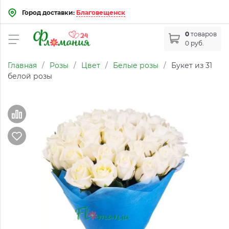
Город доставки:
Благовещенск
0
товаров
0 руб.
Главная
/
Розы
/
Цвет
/
Белые розы
/
Букет из 31
белой розы