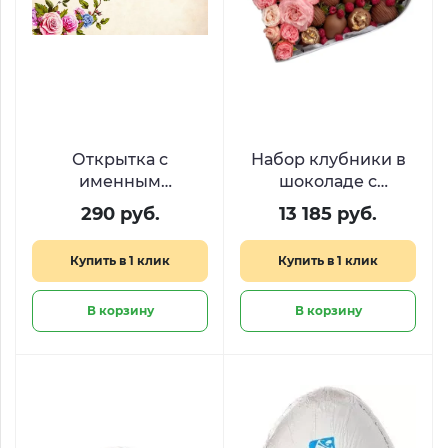
Открытка с
Набор клубники в
именным
шоколаде с
стихотворением
малиной и
290 руб.
13 185 руб.
пионовидными
розами «Десерт для
Купить в 1 клик
Купить в 1 клик
королевы​»
В корзину
В корзину