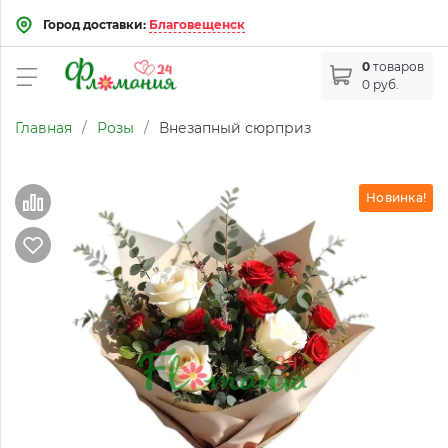
Город доставки:
Благовещенск
0
товаров
0 руб.
Главная
/
Розы
/
Внезапный сюрприз
Новинка!