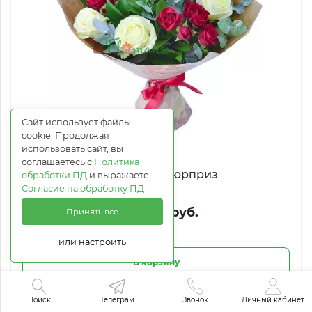
Сайт использует файлы
cookie. Продолжая
использовать сайт, вы
соглашаетесь с
Политика
Внезапный сюрприз
обработки ПД
и выражаете
Согласие на обработку ПД
от 4 663 руб.
Принять все
или настроить
В корзину
Поиск
Телеграм
Звонок
Личный кабинет