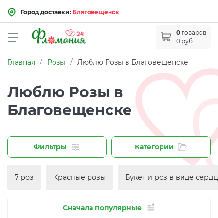
Город доставки:
Благовещенск
0
товаров
0 руб.
Главная
/
Розы
/
Люблю Розы в Благовещенске
Люблю Розы в
Благовещенске
Фильтры
Категории
7 роз
Красные розы
Букет и роз в виде серд
Сначала популярные