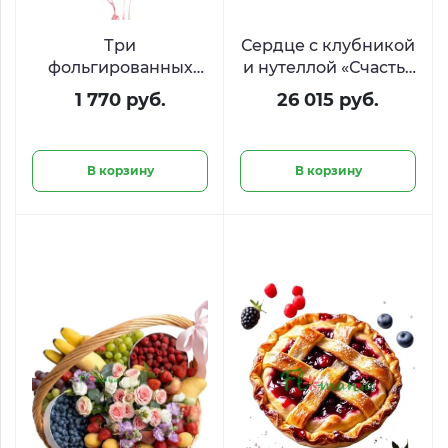
Три
Сердце с клубникой
фольгированных
и нутеллой «Счастья
шара в форме
много не бывает»
1 770 руб.
26 015 руб.
сердца
В корзину
В корзину