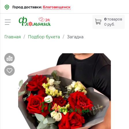
Город доставки:
Благовещенск
0
товаров
0 руб.
Главная
/
Подбор букета
/
Загадка