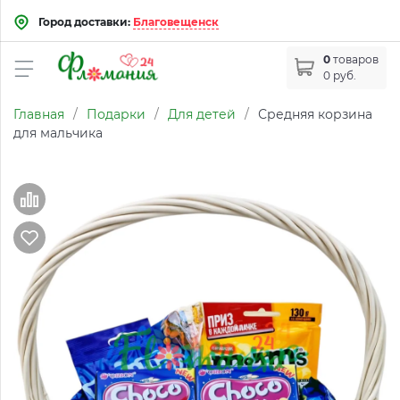
Город доставки:
Благовещенск
0
товаров
0 руб.
Главная
/
Подарки
/
Для детей
/
Средняя корзина
для мальчика