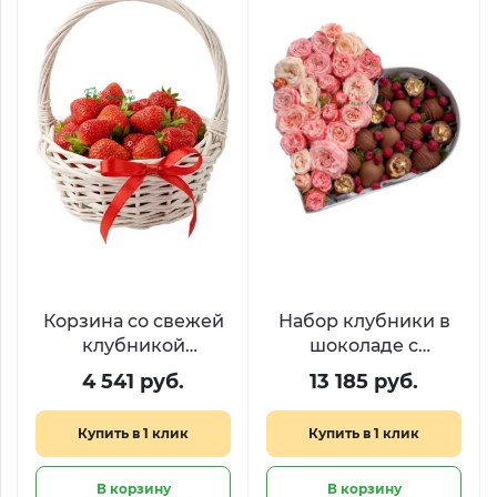
Корзина со свежей
Набор клубники в
клубникой
шоколаде с
«Лукошко с
малиной и
4 541 руб.
13 185 руб.
секретом»
пионовидными
розами «Десерт для
Купить в 1 клик
Купить в 1 клик
королевы​»
В корзину
В корзину