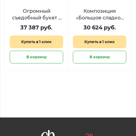
Огромный
Композиция
съедобный букет с
«Большое сладкое
закусками «Римские
сердце» из Raffaello
37 387 руб.
30 624 руб.
каникулы»
и Ferrero
Купить в 1 клик
Купить в 1 клик
В корзину
В корзину