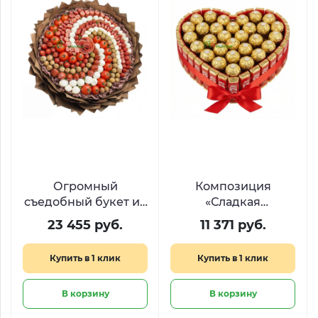
Огромный
Композиция
съедобный букет из
«Сладкая
деликатесов
валентинка» с KitKat
23 455 руб.
11 371 руб.
«Средиземноморье»
и Ferrero в форме
сердца
Купить в 1 клик
Купить в 1 клик
В корзину
В корзину