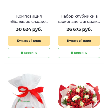
Композиция
Набор клубники в
«Большое сладкое
шоколаде с ягодами
сердце» из Raffaello
«День и Ночь»
30 624 руб.
26 675 руб.
и Ferrero
Купить в 1 клик
Купить в 1 клик
В корзину
В корзину