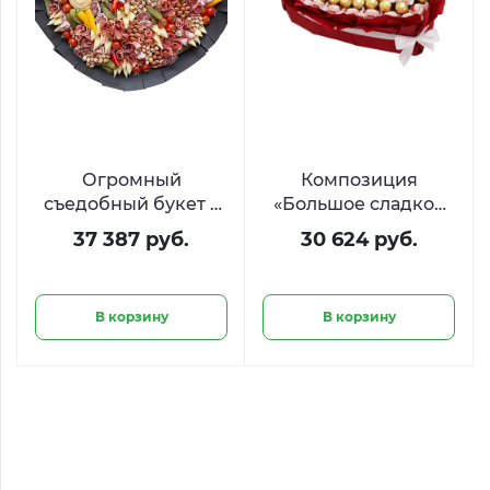
Огромный
Композиция
съедобный букет с
«Большое сладкое
закусками «Римские
сердце» из Raffaello
37 387 руб.
30 624 руб.
каникулы»
и Ferrero
В корзину
В корзину