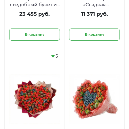
съедобный букет из
«Сладкая
деликатесов
валентинка» с KitKat
23 455 руб.
11 371 руб.
«Средиземноморье»
и Ferrero в форме
сердца
В корзину
В корзину
5