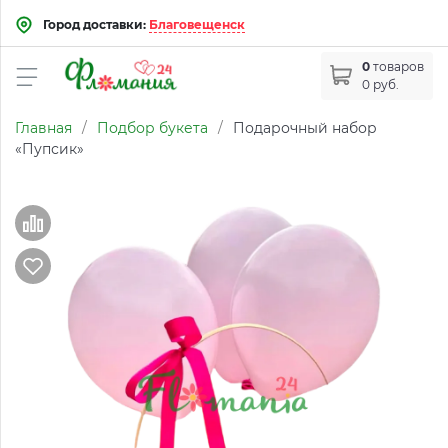
Город доставки:
Благовещенск
0
товаров
0 руб.
Главная
/
Подбор букета
/
Подарочный набор
«Пупсик»