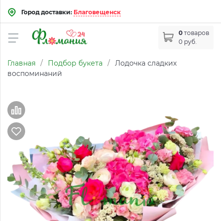
Город доставки:
Благовещенск
0
товаров
0 руб.
Главная
/
Подбор букета
/
Лодочка сладких
воспоминаний