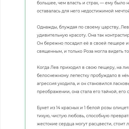
большее, чем власть и страх, — ему было 
оставалась для него недостижимой мечтой
Однажды, блуждая по своему царству, Лев
удивительную красоту. Она так контрастир
Он бережно посадил её в своей пещере и 
священным, и только Роза могла видеть то
Когда Лев приходил в свою пещеру, на ли
белоснежному лепестку пробуждало в нём 
агрессия уходила, и он становился ласковы
преображении, она стала его тайной, его 
Букет из 14 красных и 1 белой розы олице
тихую, чистую любовь, способную преврати
жестокие сердца могут расцвести, стоит л