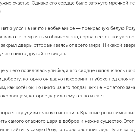
нужно счастье. Однако его сердце было затянуто мрачной п
.
 наткнулся на нечто необычайное — прекрасную белую Розу
овала с его мрачным обликом, что, сорвав её, он почувствов
закрыл дверь, отгораживаясь от всего мира. Никакой зверь
, чего никто другой не видел.
це у него появлялась улыбка, а его сердце наполнялось н
доброту, которую он давно похоронил глубоко под слоями 
м, как котёнок, но никто из его подданных не мог этого за
сокровищем, которое дарило ему тепло и свет.
творяет эту удивительную историю. Красные розы символизи
ть самого опасного царя в доброе и нежне существо. Этот 
ишь найти ту самую Розу, которая растопит лед. Пусть кажд