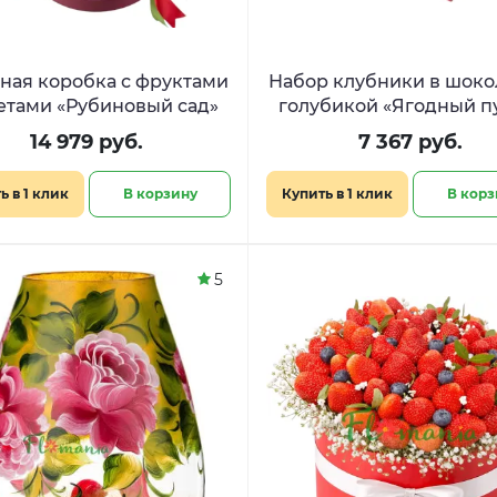
ая коробка с фруктами
Набор клубники в шоко
етами «Рубиновый сад»
голубикой «Ягодный п
14 979 руб.
7 367 руб.
ь в 1 клик
В корзину
Купить в 1 клик
В корз
5