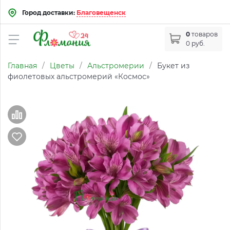
Город доставки:
Благовещенск
0
товаров
0 руб.
Главная
/
Цветы
/
Альстромерии
/
Букет из
фиолетовых альстромерий «Космос»