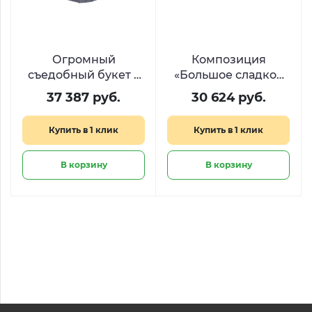
Огромный
Композиция
съедобный букет с
«Большое сладкое
закусками «Римские
сердце» из Raffaello
37 387 руб.
30 624 руб.
каникулы»
и Ferrero
Купить в 1 клик
Купить в 1 клик
В корзину
В корзину