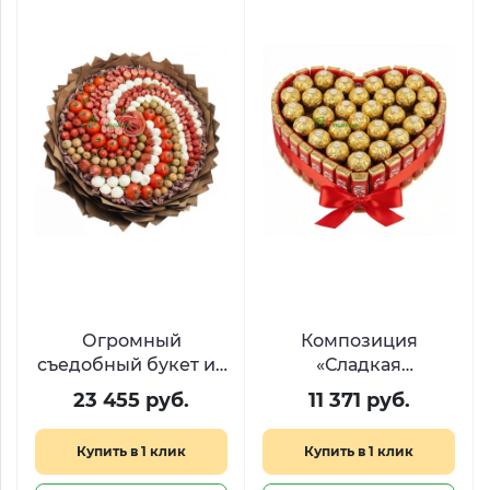
Огромный
Композиция
съедобный букет из
«Сладкая
деликатесов
валентинка» с KitKat
23 455 руб.
11 371 руб.
«Средиземноморье»
и Ferrero в форме
сердца
Купить в 1 клик
Купить в 1 клик