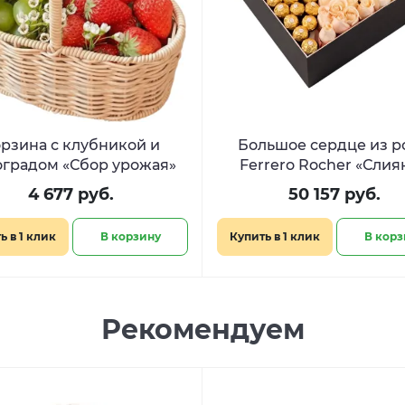
рзина с клубникой и
Большое сердце из р
градом «Сбор урожая»
Ferrero Rocher «Слия
сердец»
4 677 руб.
50 157 руб.
ь в 1 клик
В корзину
Купить в 1 клик
В корз
Рекомендуем