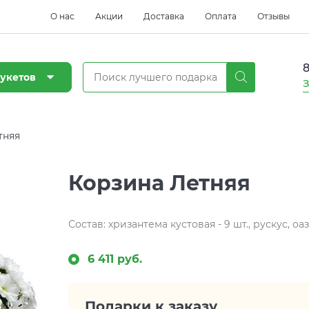
О нас
Акции
Доставка
Оплата
Отзывы
8
укетов
З
тняя
Корзина Летняя
Состав: хризантема кустовая - 9 шт., рускус, оа
6 411 руб.
Подарки к заказу