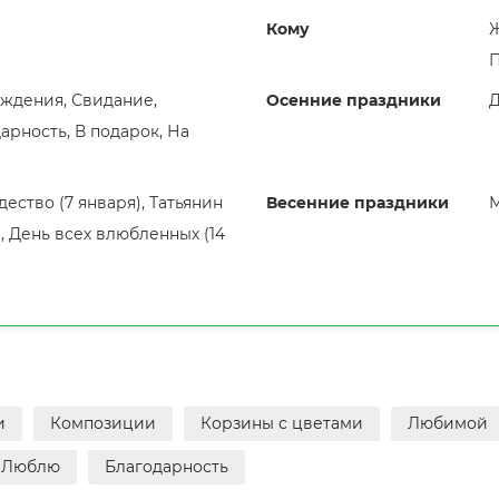
Кому
Ж
П
ждения, Свидание,
Осенние праздники
Д
арность, В подарок, На
ество (7 января), Татьянин
Весенние праздники
М
), День всех влюбленных (14
и
Композиции
Корзины с цветами
Любимой
Люблю
Благодарность