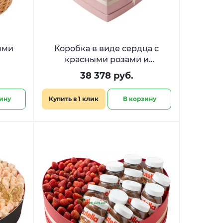
ями
Коробка в виде сердца с
красными розами и
сладостями «Дыхание любви»
38 378 руб.
ину
Купить в 1 клик
В корзину