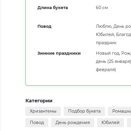
Длина букета
60 см
Повод
Люблю, День ро
Юбилей, Благод
праздник
Зимние праздники
Новый год, Рожд
день (25 января
февраля)
Категории
Хризантемы
Подбор букета
Ромашк
Повод
День рождения
Юбилей