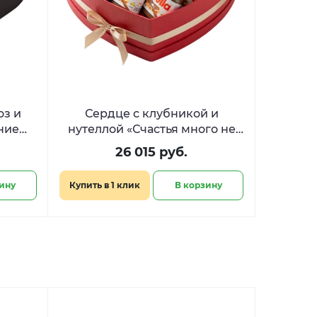
оз и
Сердце с клубникой и
ние
нутеллой «Счастья много не
бывает»
26 015 руб.
ину
Купить в 1 клик
В корзину