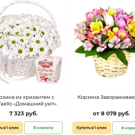
рзина из хризантем с
Корзина Заворажива
faello «Домашний уют»
7 323 руб.
от 8 078 руб.
ь в 1 клик
В корзину
Купить в 1 клик
В корз