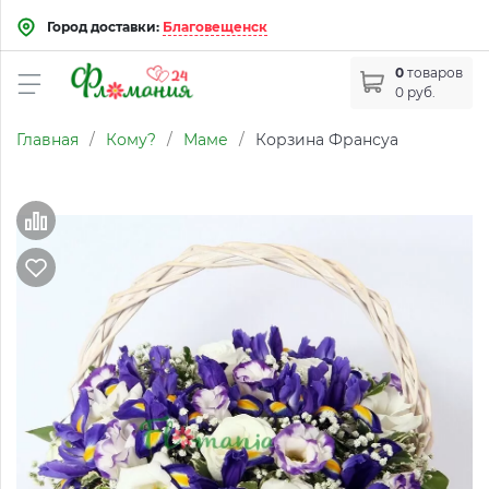
Город доставки:
Благовещенск
0
товаров
0 руб.
Главная
/
Кому?
/
Маме
/
Корзина Франсуа