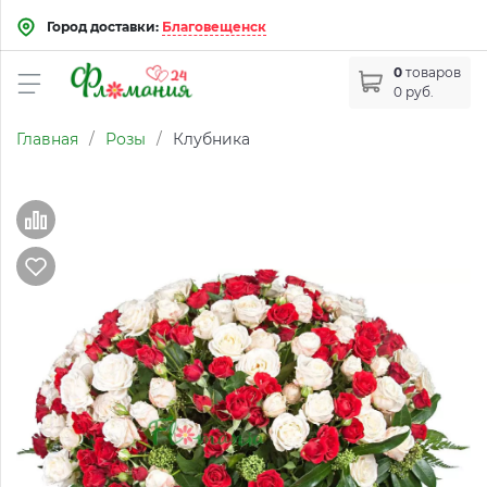
Город доставки:
Благовещенск
0
товаров
0 руб.
Главная
/
Розы
/
Клубника