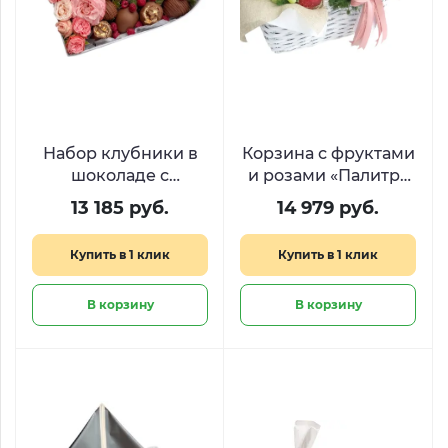
Набор клубники в
Корзина с фруктами
шоколаде с
и розами «Палитра
малиной и
радости»
13 185 руб.
14 979 руб.
пионовидными
розами «Десерт для
Купить в 1 клик
Купить в 1 клик
королевы​»
В корзину
В корзину