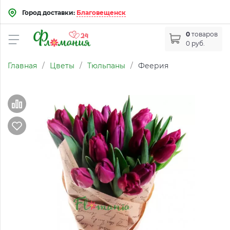
Город доставки:
Благовещенск
0
товаров
0 руб.
Главная
/
Цветы
/
Тюльпаны
/
Феерия