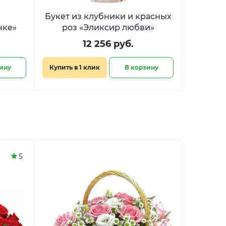
Букет из клубники и красных
нке»
роз «Эликсир любви»
12 256 руб.
ину
Купить в 1 клик
В корзину
5