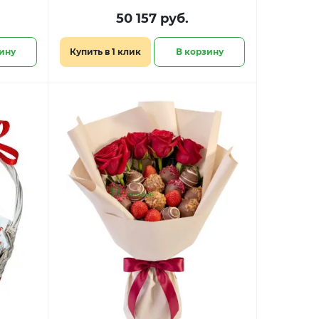
любви»
сердец»
50 157 руб.
ину
Купить в 1 клик
В корзину