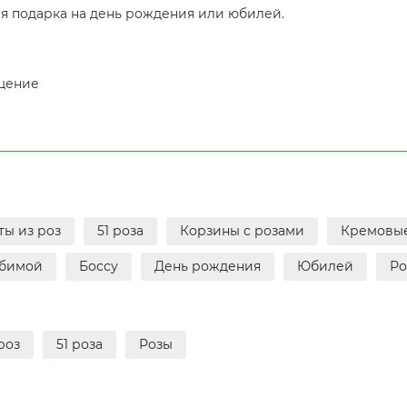
я подарка на день рождения или юбилей.
ищение
ы из роз
51 роза
Корзины с розами
Кремовы
бимой
Боссу
День рождения
Юбилей
Ро
роз
51 роза
Розы