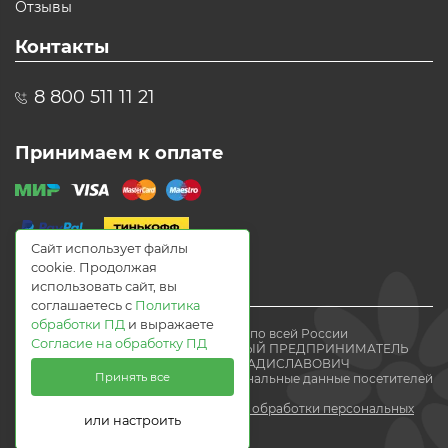
Отзывы
Контакты
8 800 511 11 21
Принимаем к оплате
Сайт использует файлы
cookie. Продолжая
использовать сайт, вы
соглашаетесь с
Политика
обработки ПД
и выражаете
© 2021 Доставка цветов по всей России
Согласие на обработку ПД
Flomania24.ru ИНДИВИДУАЛЬНЫЙ ПРЕДПРИНИМАТЕЛЬ
ВОЛЕВАЧ ЕВГЕНИЙ ВЛАДИСЛАВОВИЧ
Принять все
Мы получаем и обрабатываем персональные данные посетителей
нашего
сайта в соответствии с
политикой обработки персональных
или настроить
данных.