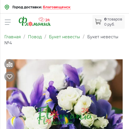
Город доставки:
Благовещенск
0
товаров
0 руб.
Главная
/
Повод
/
Букет невесты
/
Букет невесты
№4