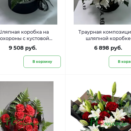
ляпная коробка на
Траурная композици
охороны с кустовой
шляпной коробке
зантемой и гвоздикой
9 508 руб.
6 898 руб.
В корзину
В корз