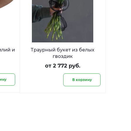
илий и
Траурный букет из белых
гвоздик
от 2 772 руб.
ину
В корзину