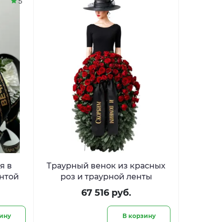
5
я в
Траурный венок из красных
ентой
роз и траурной ленты
67 516 руб.
ину
В корзину