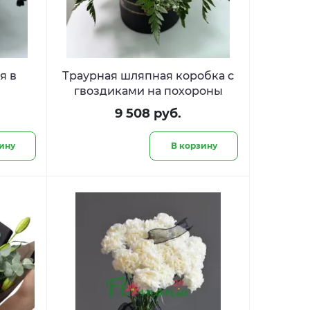
я в
Траурная шляпная коробка с
гвоздиками на похороны
9 508 руб.
ину
В корзину