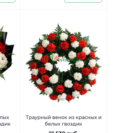
елых
Траурный венок из красных и
здик
белых гвоздик