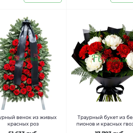
урный венок из живых
Траурный букет из б
красных роз
пионов и красных гво