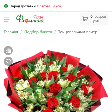
Город доставки:
Благовещенск
0
товаров
0 руб.
Главная
/
Подбор букета
/
Танцевальный вечер