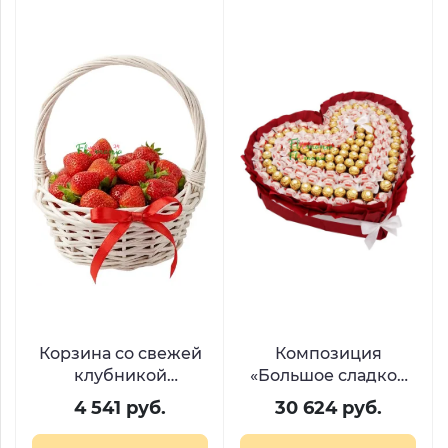
Корзина со свежей
Композиция
клубникой
«Большое сладкое
«Лукошко с
сердце» из Raffaello
4 541 руб.
30 624 руб.
секретом»
и Ferrero