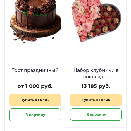
Торт праздничный
Набор клубники в
шоколаде с
малиной и
от 1 000 руб.
13 185 руб.
пионовидными
розами «Десерт для
Купить в 1 клик
Купить в 1 клик
королевы​»
В корзину
В корзину