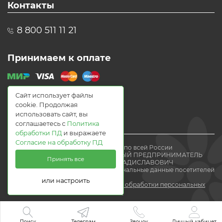
Контакты
8 800 511 11 21
Принимаем к оплате
Сайт использует файлы
cookie. Продолжая
использовать сайт, вы
соглашаетесь с
Политика
обработки ПД
и выражаете
Согласие на обработку ПД
© 2021 Доставка цветов по всей России
Flomania24.ru ИНДИВИДУАЛЬНЫЙ ПРЕДПРИНИМАТЕЛЬ
Принять все
ВОЛЕВАЧ ЕВГЕНИЙ ВЛАДИСЛАВОВИЧ
Мы получаем и обрабатываем персональные данные посетителей
нашего
или настроить
сайта в соответствии с
политикой обработки персональных
данных.
Поиск
Телеграм
Звонок
Личный кабинет