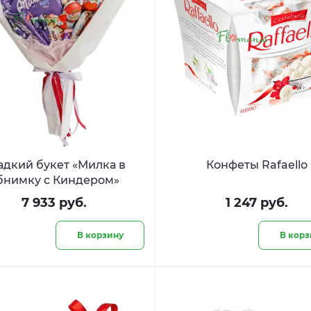
адкий букет «Милка в
Конфеты Rafaello
бнимку с Киндером»
7 933 руб.
1 247 руб.
В корзину
В корз