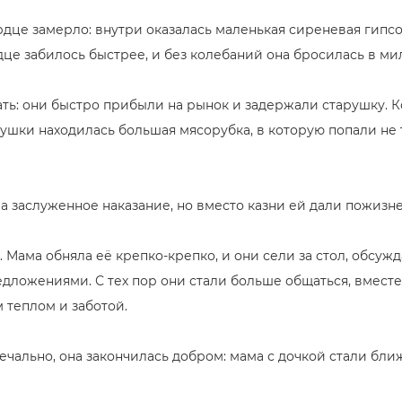
рдце замерло: внутри оказалась маленькая сиреневая гипсо
дце забилось быстрее, и без колебаний она бросилась в м
ать: они быстро прибыли на рынок и задержали старушку. 
арушки находилась большая мясорубка, в которую попали не
ла заслуженное наказание, но вместо казни ей дали пожизн
 Мама обняла её крепко-крепко, и они сели за стол, обсужд
ложениями. С тех пор они стали больше общаться, вместе 
 теплом и заботой.
печально, она закончилась добром: мама с дочкой стали бли