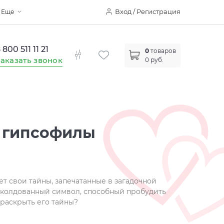
Вход / Регистрация
Еще
 800 511 11 21
0
товаров
аказать звонок
0 руб.
й гипсофилы
т свои тайны, запечатанные в загадочной
 заколдованный символ, способный пробудить
 раскрыть его тайны?