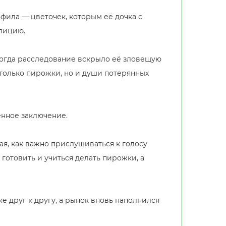
фила — цветочек, которым её дочка с
илицию.
Когда расследование вскрыло её зловещую
 только пирожки, но и души потерянных
енное заключение.
ая, как важно прислушиваться к голосу
готовить и учиться делать пирожки, а
же друг к другу, а рынок вновь наполнился