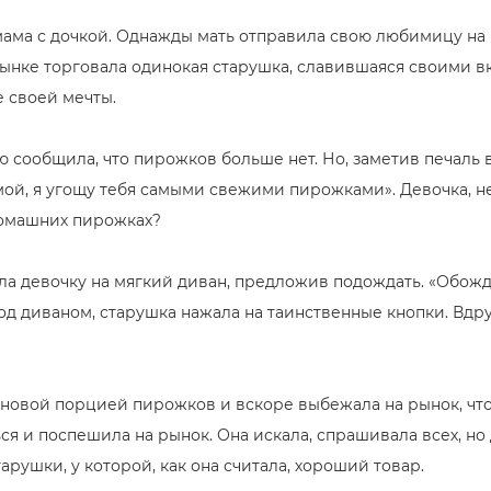
ама с дочкой. Однажды мать отправила свою любимицу на 
рынке торговала одинокая старушка, славившаяся своими 
е своей мечты.
ью сообщила, что пирожков больше нет. Но, заметив печаль в
ой, я угощу тебя самыми свежими пирожками». Девочка, не
 домашних пирожках?
ла девочку на мягкий диван, предложив подождать. «Обожди
 под диваном, старушка нажала на таинственные кнопки. Вдр
с новой порцией пирожков и вскоре выбежала на рынок, что
я и поспешила на рынок. Она искала, спрашивала всех, но 
рушки, у которой, как она считала, хороший товар.