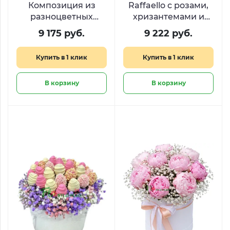
Композиция из
Raffaello с розами,
разноцветных
хризантемами и
хризантем и
гипсофилой в
9 175 руб.
9 222 руб.
гипсофилы «Синяя
коробке-сердце
птица»
Купить в 1 клик
Купить в 1 клик
В корзину
В корзину