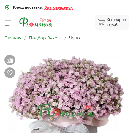
Город доставки:
Благовещенск
0
товаров
0 руб.
Главная
/
Подбор букета
/
Чудо