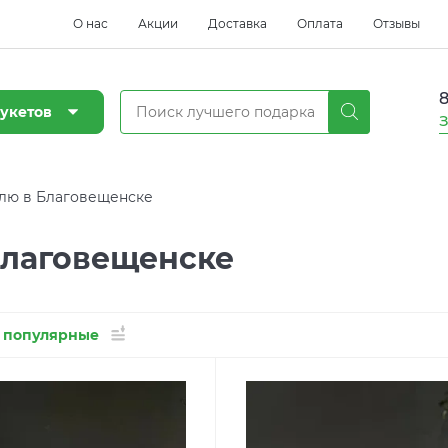
О нас
Акции
Доставка
Оплата
Отзывы
8
укетов
З
елю в Благовещенске
Благовещенске
 популярные