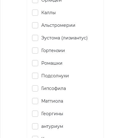
Орхидеи
Каллы
Альстромерии
Эустома (лизиантус)
Гортензии
Ромашки
Подсолнухи
Гипсофила
Маттиола
Георгины
антуриум