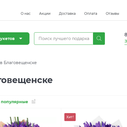
О нас
Акции
Доставка
Оплата
Отзывы
8
укетов
З
 в Благовещенске
говещенске
 популярные
Хит!