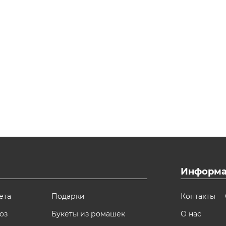
Информа
ета
Подарки
Контакты
оз
Букеты из ромашек
О нас