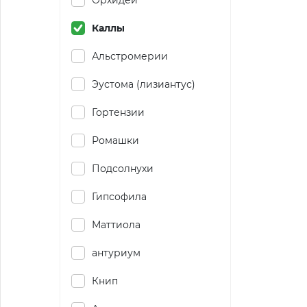
Орхидеи
Каллы
Альстромерии
Эустома (лизиантус)
Гортензии
Ромашки
Подсолнухи
Гипсофила
Маттиола
антуриум
Книп