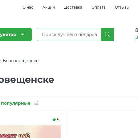
О нас
Акции
Доставка
Оплата
Отзывы
8
укетов
З
в Благовещенске
говещенске
 популярные
5