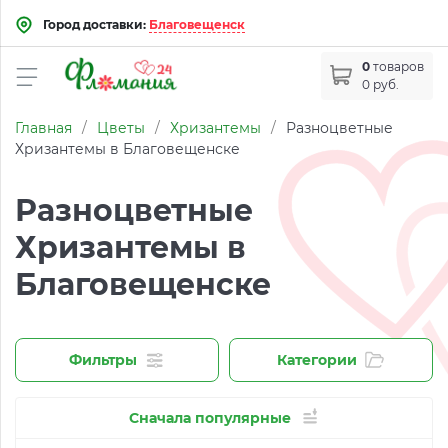
Город доставки:
Благовещенск
0
товаров
0 руб.
Главная
/
Цветы
/
Хризантемы
/
Разноцветные
Хризантемы в Благовещенске
Разноцветные
Хризантемы в
Благовещенске
Фильтры
Категории
Сначала популярные